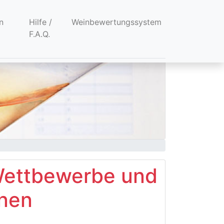
n
Hilfe /
Weinbewertungssystem
F.A.Q.
 Wettbewerbe und
onen