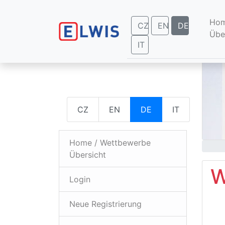
Hom
CZ
EN
DE
Übe
IT
CZ
EN
DE
IT
Home / Wettbewerbe
Übersicht
W
Login
Neue Registrierung