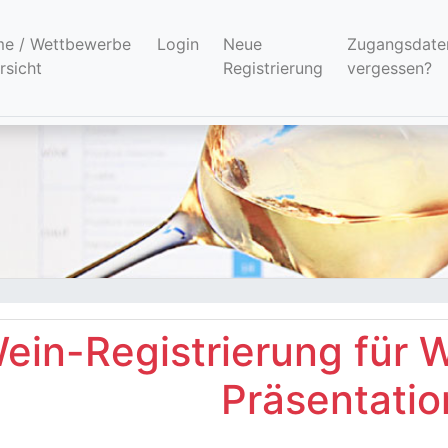
e / Wettbewerbe
Login
Neue
Zugangsdate
(current)
rsicht
Registrierung
vergessen?
ein-Registrierung für
Präsentati