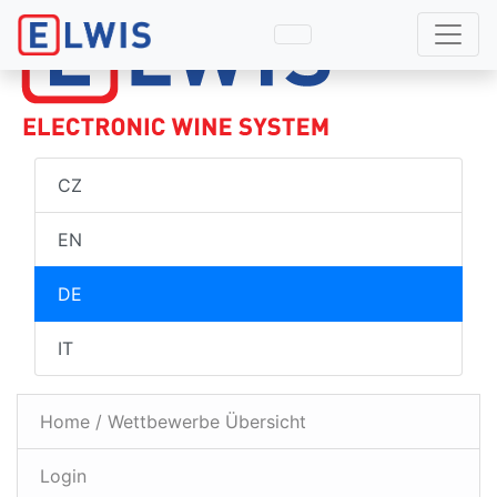
CZ
EN
DE
IT
Home / Wettbewerbe Übersicht
Login