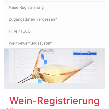
Neue Registrierung
Zugangsdaten vergessen?
Hilfe / F.A.Q.
Weinbewertungssystem
Wein-Registrierung