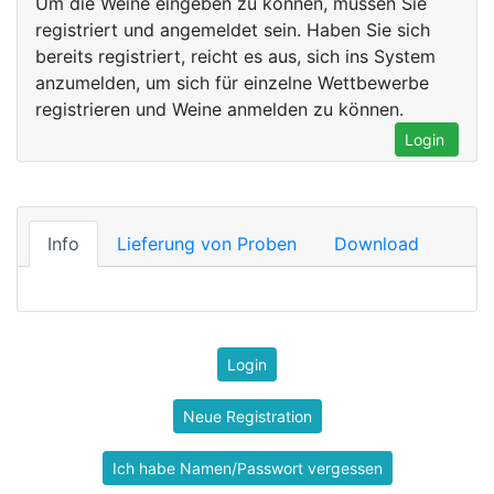
Um die Weine eingeben zu können, müssen Sie
registriert und angemeldet sein. Haben Sie sich
bereits registriert, reicht es aus, sich ins System
anzumelden, um sich für einzelne Wettbewerbe
registrieren und Weine anmelden zu können.
Login
Info
Lieferung von Proben
Download
Login
Neue Registration
Ich habe Namen/Passwort vergessen