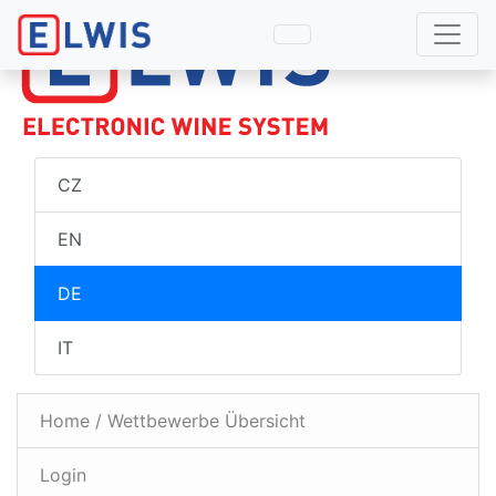
CZ
EN
DE
IT
Home / Wettbewerbe Übersicht
Login