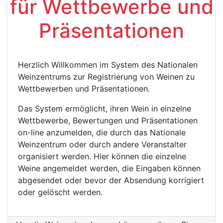
für Wettbewerbe und
Präsentationen
Herzlich Willkommen im System des Nationalen
Weinzentrums zur Registrierung von Weinen zu
Wettbewerben und Präsentationen.
Das System ermöglicht, ihren Wein in einzelne
Wettbewerbe, Bewertungen und Präsentationen
on-line anzumelden, die durch das Nationale
Weinzentrum oder durch andere Veranstalter
organisiert werden. Hier können die einzelne
Weine angemeldet werden, die Eingaben können
abgesendet oder bevor der Absendung korrigiert
oder gelöscht werden.