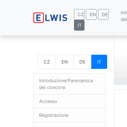
In
CZ
EN
DE
de
IT
CZ
EN
DE
IT
Introduzione/Panoramica
dei concorsi
Accesso
Registrazione