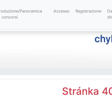
troduzione/Panoramica
Accesso
Registrazione
Da
(current)
i concorsi
di
Stránka 4