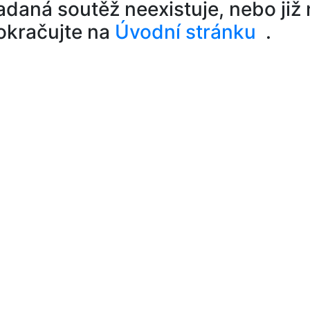
adaná soutěž neexistuje, nebo již n
okračujte na
Úvodní stránku
.