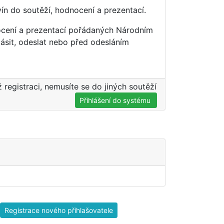
vín do soutěží, hodnocení a prezentací.
nocení a prezentací pořádaných Národním
ásit, odeslat nebo před odesláním
ž registraci, nemusíte se do jiných soutěží
Přihlášení do systému
Registrace nového přihlašovatele