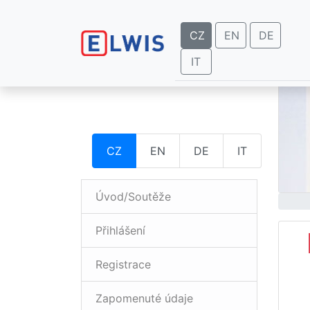
CZ
EN
DE
IT
CZ
EN
DE
IT
Úvod/Soutěže
Přihlášení
Registrace
Zapomenuté údaje