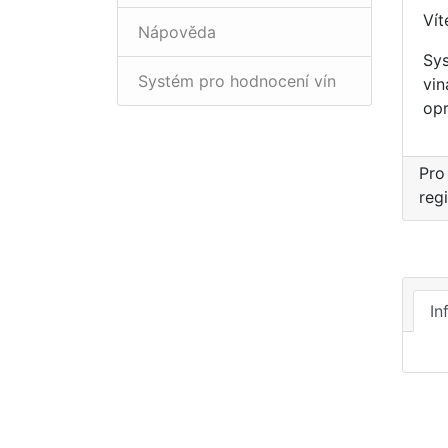
Vít
Nápověda
Sys
Systém pro hodnocení vín
vin
opr
Pro
reg
In