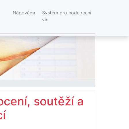
Nápověda
Systém pro hodnocení
vín
cení, soutěží a
í