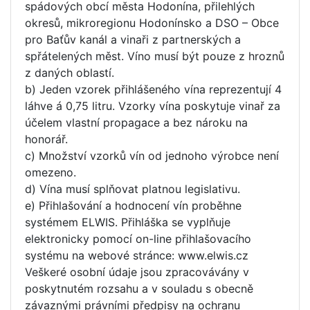
spádových obcí města Hodonína, přilehlých
okresů, mikroregionu Hodonínsko a DSO – Obce
pro Baťův kanál a vinaři z partnerských a
spřátelených měst. Víno musí být pouze z hroznů
z daných oblastí.
b) Jeden vzorek přihlášeného vína reprezentují 4
láhve á 0,75 litru. Vzorky vína poskytuje vinař za
účelem vlastní propagace a bez nároku na
honorář.
c) Množství vzorků vín od jednoho výrobce není
omezeno.
d) Vína musí splňovat platnou legislativu.
e) Přihlašování a hodnocení vín proběhne
systémem ELWIS. Přihláška se vyplňuje
elektronicky pomocí on-line přihlašovacího
systému na webové stránce: www.elwis.cz
Veškeré osobní údaje jsou zpracovávány v
poskytnutém rozsahu a v souladu s obecně
závaznými právními předpisy na ochranu