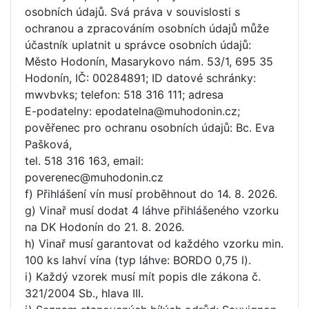
osobních údajů. Svá práva v souvislosti s
ochranou a zpracováním osobních údajů může
účastník uplatnit u správce osobních údajů:
Město Hodonín, Masarykovo nám. 53/1, 695 35
Hodonín, IČ: 00284891; ID datové schránky:
mwvbvks; telefon: 518 316 111; adresa
E-podatelny: epodatelna@muhodonin.cz;
pověřenec pro ochranu osobních údajů: Bc. Eva
Pašková,
tel. 518 316 163, email:
poverenec@muhodonin.cz
f) Přihlášení vín musí proběhnout do 14. 8. 2026.
g) Vinař musí dodat 4 láhve přihlášeného vzorku
na DK Hodonín do 21. 8. 2026.
h) Vinař musí garantovat od každého vzorku min.
100 ks lahví vína (typ láhve: BORDO 0,75 l).
i) Každý vzorek musí mít popis dle zákona č.
321/2004 Sb., hlava III.