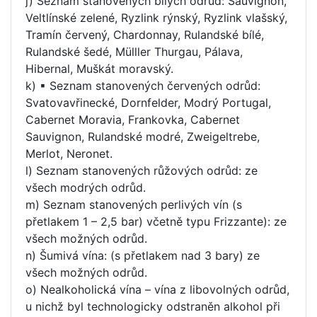
j) Seznam stanovených bílých odrůd: Sauvignon,
Veltlínské zelené, Ryzlink rýnský, Ryzlink vlašský,
Tramín červený, Chardonnay, Rulandské bílé,
Rulandské šedé, Mülller Thurgau, Pálava,
Hibernal, Muškát moravský.
k) ▪ Seznam stanovených červených odrůd:
Svatovavřinecké, Dornfelder, Modrý Portugal,
Cabernet Moravia, Frankovka, Cabernet
Sauvignon, Rulandské modré, Zweigeltrebe,
Merlot, Neronet.
l) Seznam stanovených růžových odrůd: ze
všech modrých odrůd.
m) Seznam stanovených perlivých vín (s
přetlakem 1 – 2,5 bar) včetně typu Frizzante): ze
všech možných odrůd.
n) Šumivá vína: (s přetlakem nad 3 bary) ze
všech možných odrůd.
o) Nealkoholická vína – vína z libovolných odrůd,
u nichž byl technologicky odstraněn alkohol při