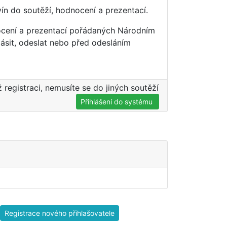
vín do soutěží, hodnocení a prezentací.
nocení a prezentací pořádaných Národním
ásit, odeslat nebo před odesláním
ž registraci, nemusíte se do jiných soutěží
Přihlášení do systému
Registrace nového přihlašovatele