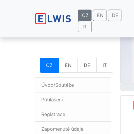
CZ
EN
DE
IT
CZ
EN
DE
IT
Úvod/Soutěže
Přihlášení
Registrace
Zapomenuté údaje