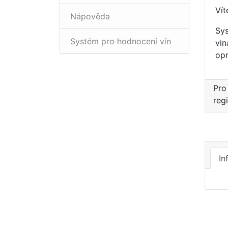
Vít
Nápověda
Sys
Systém pro hodnocení vín
vin
opr
Pro
reg
In