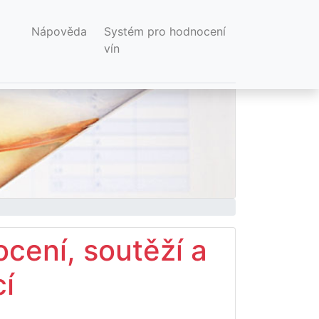
Nápověda
Systém pro hodnocení
vín
cení, soutěží a
í